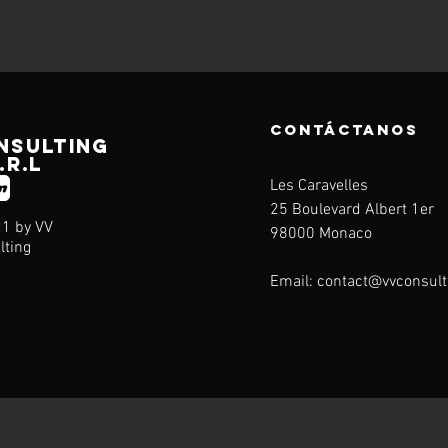
CONTÁCTANOS
NSULTING
.r.l
Les Caravelles
25 Boulevard Albert 1er
1 by VV
98000 Monaco
lting
Email:
contact@vvconsult