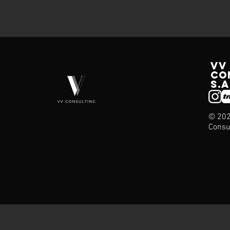
VV
CO
s.a
© 202
Consu